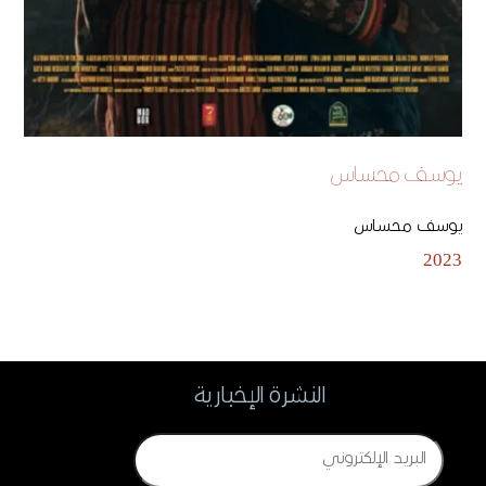
يوسف محساس
يوسف محساس
2023
النشرة الإخبارية
Email