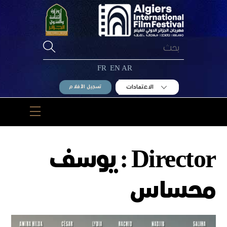
Ski
t
conten
FR
EN
AR
الاعتمادات
تسجيل الأفلام
Menu
Director :
يوسف
محساس