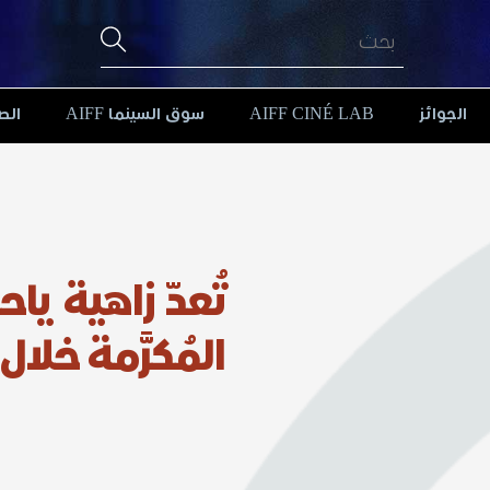
الجوائز
AIFF CINÉ LAB
سوق السينما AIFF
الص
تُعدّ زاهية ي
المُكرَّمة خلال