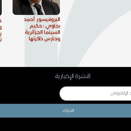
البروفيسور أحمد
خ
بجاوي : حكيم
و
السينما الجزائرية
ر
وحارس ذاكرتها
ت
النشرة الإخبارية
اشترك