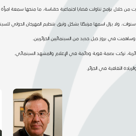
ميّزت من خلال برامج تناولت قضايا اجتماعية حسّاسة، ما منحها سمعة امرأة 
، ولا يزال اسمها مرتبطًا بشكل وثيق بتنظيم المهرجان الدولي للسينما بالجزا
اهمت في بروز جيل جديد من السينمائيين الجزائريين.
لجزائرية، تركت بصمة قوية ودائمة في الإعلام والمشهد السينمائي.