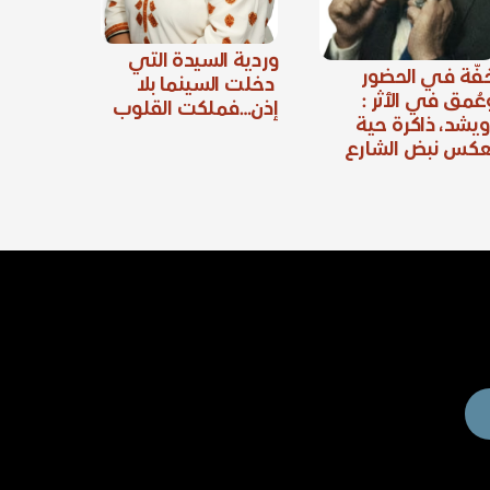
وردية السيدة التي
فّة في الحضور
دخلت السينما بلا
عُمق في الأثر :
إذن…فملكت القلوب
ويشد، ذاكرة حية
عكس نبض الشارع