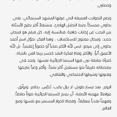
وحضاري.
ورغم التحولات العميقة التي عرفها المشهد السينمائي، بقي
بجاوي ممسكاً بخيط التحليل الهادئ، منشغلاً أكثر بطرح الأسئلة
من البحث عن إجابات جاهزة. فبالنسبة إليه، كل فيلم هو امتحان
جديد، ومجال مفتوح للاستكشاف ، وهذا الفكر، تحوّل اسم أحمد
بجاوي إلى مرجع، ليس لأنّه الأكثر صخباً أو حضوراً إعلامياً، بل لأنّه
الأعمق أثراً، والأكثر وفاءً لفكرة النقد كجسر يربط الفن بالحياة،
كمرآة صادقة ترى فيها السينما الجزائرية نفسها، وتجد في
ملاحظاته طريقاً نحو مستقبل أكثر نضجاً، وأكثر وعياً بتاريخها
وفنونها وشرطها الاجتماعي والثقافي.
اليوم، بعد مسار طويل، لا يزال يكتب، يُدرّس، يحاضر، ويوثّق،
مواصلاً مهمته الأصلية، أن يمنح للسينما الجزائرية صوتاً صادقاً،
وفهماً نقدياً معمّقاً، وفضاءً للحوار المستمر مع نفسها ومع
العالم.