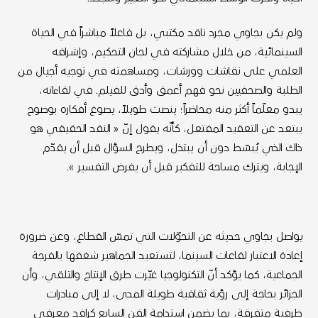
ولم يكن بجاوي مجرد ناقد مكتبي، بل فاعلاً مباشراً في الحياة
السينمائية، من خلال مشاركته في لجان التحكيم، وإشرافه
العلمي على نقاشات وورشات، ومساهمته في توجيه أجيال من
الطلبة والصحفيين نحو فهم أعمق وأدق للفيلم. في لقاءاته،
يبدو معلّماً أكثر منه محاضراً؛ ينصت طويلاً، يصوغ أفكاره بوضوح
يبتعد عن التعقيد المفتعل، كأنّه يقول إنّ « النقد الحقيقي هو
ذاك الذي يُبسّط دون أن يبتذل، ويطرح السؤال قبل أن يقدّم
الإجابة، ويترك مساحة للتفكير قبل أن يفرض التفسير ».
يواصل بجاوي حديثه عن التحوّلات التي تمسّ القطاع، وعن ضرورة
إعادة الاعتبار لقاعات السينما، لتستعيد الجماهير شغفها بالفرجة
الجماعية، كما يؤكد أنّ التكنولوجيا غيّرت طرق الإنتاج والتلقي، وأن
الجزائر بحاجة إلى رؤية ثقافية طويلة المدى، لا إلى مبادرات
ظرفية متفرقة، بما يضمن استدامة الفن السابع كرافد معرفي