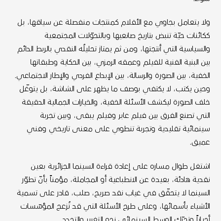
ولا يتعامل بجاوي مع الأفلام كمنتجات منفصلة عن سياقها، بل
ككائنات حيّة تنبض بتاريخ صانعيها وبالتحوّلات المجتمعية
والسياسية التي أنتجتها، ومن ثم يمتاز تحليلُه النقدي بالربط الدائم
بين البنية الفنية للفيلم وعمقه الرمزي، بين الحكاية وطبقاتها
الخفية، بين الصورة والرسالة، بين الإبداع الفردي والإطار الاجتماعي.
وحين يكتب، لا يكتفي بوصف ما يظهر على الشاشة، بل يتوغّل
خلف الصورة ليكشف الأسئلة الخفية، والخيارات الجمالية الدقيقة
التي تصنع الفرق بين فيلم عابر وفيلم يبقى، وبين تجربة
سينمائية تقليدية وتجربة تنطوي على معنى تاريخي وفني
عميق.
اشتغل طوال مساره على إعادة قراءة السينما الجزائرية بعين
نقدية هادئة، بعيدة عن الانطباعية أو المجاملة، مؤمناً بأنّ تطوّر
السينما لا يتحقّق في غياب نقد صريح، صلب، قادر على تسمية
الأشياء بأسمائها، وعلى طرح الأسئلة التي قد تُزعج المؤسّسات
أحياناً وتحرّك الوسط السينمائي نحو التغيير والتجدد.