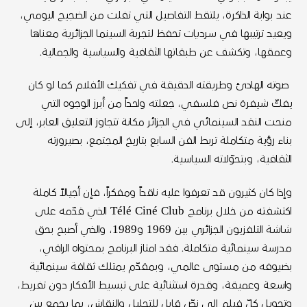
عند بوابة الذاكرة، يلتقط التفاصيل التي تفلت من الضجيج اليومي،
ويعيد ترتيبها في سرديات تحفظ لتجربة السينما الجزائرية معناها
وعمقها، وتكشف عن طبقاتها الثقافية والسياسية والجمالية.
صوته الهادئ وطريقته الدقيقة في تفكيك الأفلام كما لو كان
يفكّ شيفرة نص فلسفي، جعلته واحداً من أبرز الوجوه التي
منحت النقد السينمائي في الجزائر مكانة تتجاوز التعليق العابر، إلى
بناء رؤية متكاملة تربط الفن السابع بتاريخ المجتمع، بصيرورته
الثقافية، وبتحوّلاته السياسية.
وإذا كان كثيرون قد تعرفوا عليه ناقداً ومفكراً، فإن أجيالاً كاملة
اكتشفته من خلال برنامج Télé Ciné Club الذي قدّمه على
شاشة التلفزيون الجزائري بين 1969 و1989، والذي أصبح بحق
مدرسة سينمائية متكاملة. فقد امتاز البرنامج بمحتواه الراقي،
بضيوفه من مستوى عالمي، وبمقدّم يمتلك ثقافة سينمائية
واسعة وعميقة، وقدرة استثنائية على تبسيط الأفكار دون تفريط،
وتحويل كلّ فيلم إلى نصّ قابل للتحليل والنقاش، بما يجمع بين