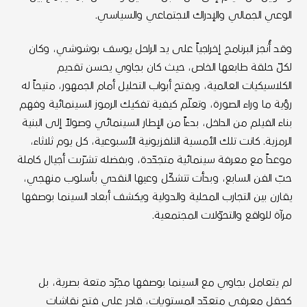
الوعي الجمالي والإدراك الاجتماعي والسياسي.
وقد أُنجز البرنامج إخراجياً على يد الراحل يوسف بوشوشي، وكان
لكلّ حلقة طابعها الخاص، حيث كان بجاوي يحسن تقديم
الكلاسيكيات العالمية، ويفتح أبواب التحليل أمام الجمهور، متيحاً له
رؤية ما وراء الصورة، وتعلّم كيفية تفكيك الرموز السينمائية وفهم
بناء الفيلم من الداخل، بدءاً من الإطار السينمائي وصولاً إلى البنية
الرمزية. كانت تلك الأمسية التلفزيونية الأسبوعية، كل يوم ثلاثاء،
موعداً مع معرفة سينمائية متجدّدة، وبفضله تشرّبت أجيال كاملة
حبّ الفن السابع، وبدأت تتشكّل وعيها النقدي بأسلوب منهجي،
يقارن بين التجارب المحلية والدولية ويكشف أبعاد السينما بوصفها
مرآة للواقع والتحوّلات المجتمعية.
لم يتعامل بجاوي مع السينما بوصفها مجرّد متعة بصرية، بل
كحقل معرفي متعدّد المستويات، قادر على فتح نقاشات