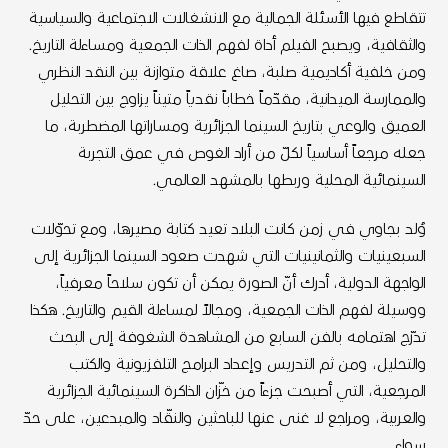
تتقاطع فيها الأسئلة الجمالية مع الانشغالات الاجتماعية والسياسية
والثقافية، ويصبح الفيلم أداة لفهم الذات الجمعية ومساءلة التاريخ.
ومن خلفية أكاديمية صلبة، صاغ علاقة متوازنة بين النقد النظري
والممارسة الميدانية، مقدّماً خطاباً نقدياً متيناً يزاوج بين التحليل
العميق والوعي بتاريخ السينما الجزائرية ومساراتها المضطربة، ما
جعله مرجعاً أساسياً لكلّ من أراد الغوص في عمق التجربة
السينمائية المحلية وربطها بالمشهد العالمي.
وُلد بجاوي في زمن كانت البلاد تعيد كتابة مصيرها، ومع تحوّلات
السبعينيات والثمانينيات التي شهدت صعود السينما الجزائرية إلى
الواجهة الدولية، أدرك أنّ الصورة يمكن أن تكون سلاحاً معرفياً،
ووسيلة لفهم الذات الجمعية، ومجالاً لمساءلة القيم والتاريخ. هكذا
تدرّج اهتمامه بالفن السابع من المشاهدة الشغوفة إلى البحث
والتحليل، ومن ثم التدريس وإعداد البرامج التلفزيونية والكتب
المرجعية، التي أصبحت جزءاً من خزّان الذاكرة السينمائية الجزائرية
والعربية، ومراجع لا غنى عنها للباحثين والنقّاد والمبدعين، على حدّ
سواء.