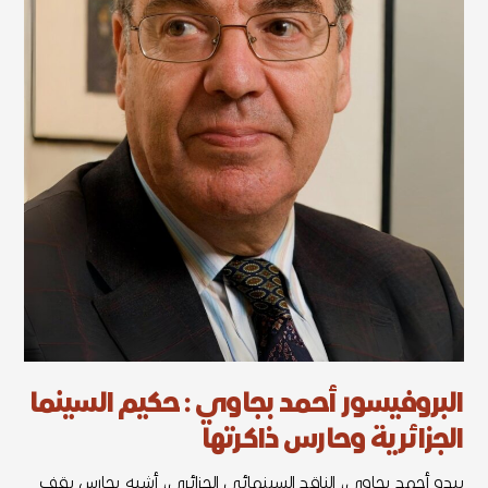
البروفيسور أحمد بجاوي : حكيم السينما
الجزائرية وحارس ذاكرتها
يبدو أحمد بجاوي، الناقد السينمائي الجزائري، أشبه بحارس يقف