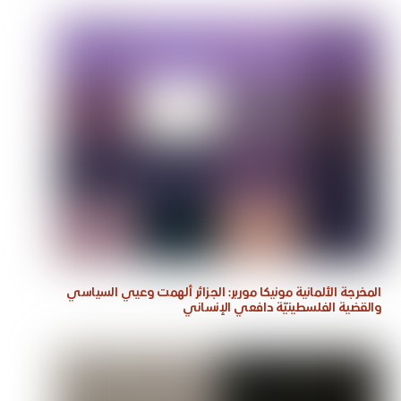
المخرجة الألمانية مونيكا مورير: الجزائر ألهمت وعيي السياسي
والقضية الفلسطينيّة دافعي الإنساني