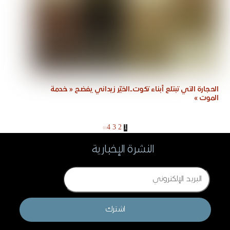
الحجارة التي تبتلع أبناء تكوت..الخيّر زيداني يفضح « خدمة
الموت »
»
›
4
3
2
1
النشرة الإخبارية
Email
اشترك