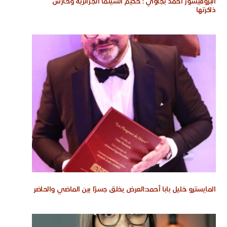
البروفيسور أحمد بجاوي : حكيم السينما الجزائرية وحارس
ذاكرتها
المايسترو خليل بابا أحمد:العرض يخلق جسرًا بين الماضي والحاضر