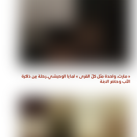
« مارث، واحدة مثل كلّ القرى » لمايا الوحيشي..رحلة بين ذاكرة
الأب وحاضر الابنة