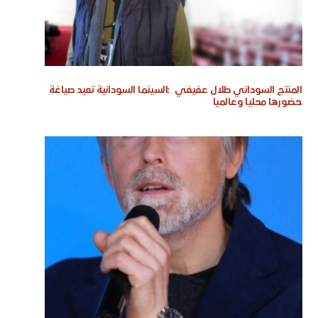
المنتج السوداني طلال عفيفي :السينما السودانية تعيد صياغة
حضورها محليا وعالميا