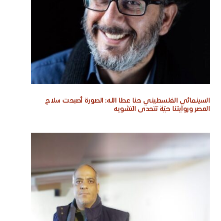
السينمائي الفلسطيني حنا عطا الله: الصورة أصبحت سلاح
العصر وروايتنا حيّة تتحدى التشويه