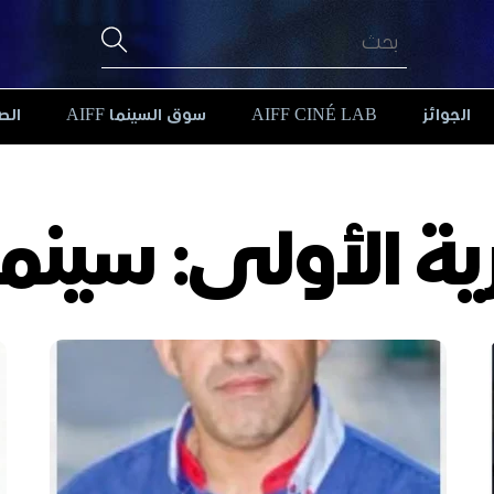
الجوائز
AIFF CINÉ LAB
سوق السينما AIFF
الص
ية الأولى: سينما