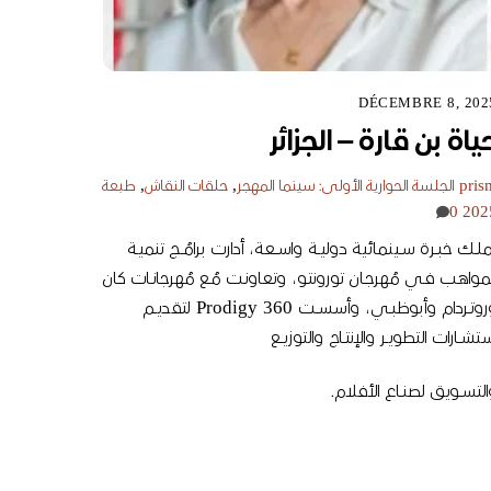
DÉCEMBRE 8, 202
ياة بن قارة – الجزائر
pris
الجلسة الحوارية الأولى: سينما المهجر
,
حلقات النقاش
,
طبعة
0
202
لــك خبــرة ســينمائية دوليــة واســعة، أدارت برامُــج تنميـة
لمواهـب فـي مُهرجـان تورونتـو، وتعاونـت مُـع مُهرجانــات كان
وروتــردام وأبوظبــي، وأسســت Prodigy 360 لتقديــم
تشــارات التطويــر والإنتــاج والتوزيــع
لتســويق لصنــاع الأفلام.