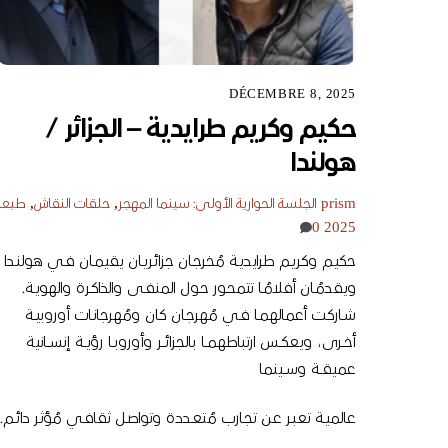
DÉCEMBRE 8, 2025
حكيم وكريم طرايدية – الجزائر /
هولندا
prism
الجلسة الحوارية الأولى: سينما المهجر
,
حلقات النقاش
,
طبعة
0
2025
حكيـم وكريـم طرايديـة مُخرجـان جزائريـان يقيمـان فـي هولنـدا
ويقدمُـان أفلامُـا تتمحـور حـول المنفـى والذاكـرة والهويـة.
شـاركت أعمالهمـا فـي مُهرجـان كان ومُهرجانـات أوروبيــة
أخــرى، ويعكــس ارتباطهمــا بالجزائــر وأوروبــا رؤيــة إنســانية
عميقــة وســينما
عالميـة تعبـر عـن تجـارب مُتعـددة وتواصـل ثقافـي مُؤثـر دائـم.