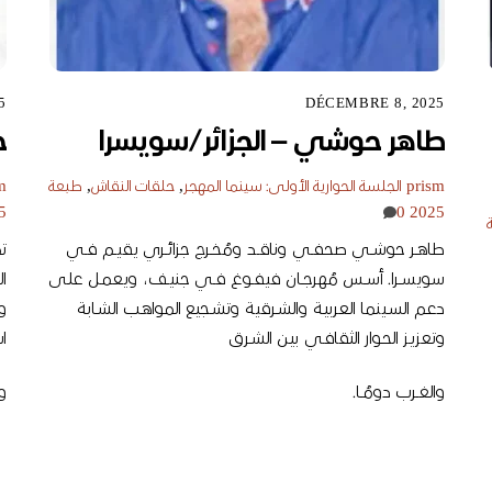
5
DÉCEMBRE 8, 2025
طاهر حوشي – الجزائر/سويسرا
ح
prism
الجلسة الحوارية الأولى: سينما المهجر
,
حلقات النقاش
,
طبعة
m
5
0
2025
طاهــر حوشــي صحفــي وناقــد ومُخــرج جزائــري يقيــم فــي
تم
سويســرا. أســس مُهرجــان فيفــوغ فــي جنيــف، ويعمـل علـى
ا
دعـم السـينما العربيـة والشـرقية وتشـجيع المواهـب الشـابة
وتعزيـز الحـوار الثقافـي بيـن الشـرق
اس
والغــرب دومُــا.
وا