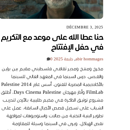
DÉCEMBRE 3, 2025
حنا عطا الله على موعد مع التكريم
في حفل الإفتتاح
hommages
abir
,
طبعة 2025
0
مخــرج ومنتــج ومديــر ثقافــي فلســطيني مقيــم بيــن برليــن
والقــدس، درس السـينما فـي المعهـد العالـي للسـينما
بالأكادديميـة المصرية للفنون، أسـس عـام 2014 Palestine
FilmLab وأدار مهرجـان Days Cinema Palestine، أطلـق
مشــروع توثيــق الذاكــرة فــي مخيــم طليبيــة بــالأردن لتدريــب
الشــباب علــى تســجيل قصــص الأجيال الســابقة، عمــل علــى
تطويــر البنيــة التحتيــة مــن صـالات واسـتوديوهات لمواجهـة
نقـص الهيـاكل، ويـرى في السـينما وسـيلة للمقاومـة