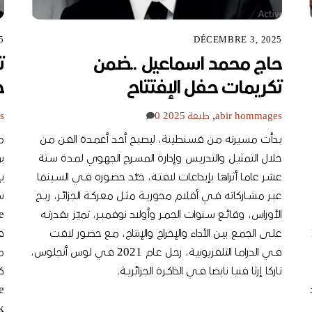
5
DÉCEMBRE 3, 2025
حاج محمد اسماعيل ..ضمن
ت
تكريمات حفل الإفتتاح
ح
hommages
abir
,
طبعة 2025
0
s
بـدأت مسـيرته مـن قسـنطينة، ليصبـح أحـد أعمـدة الفـن مـن
خلال التمثيـل والتدريـس وإدارة المسـرح الجهـوي لمـدة سـتة
بو
عشـر عامـا أثراهـا بإبداعـات لافتــة، خلـّد حضــوره فــي الســينما
عبــر مشــاركاته فــي أفلام محوريــة مثــل معركــة الجزائــر، ريــح
الأوراس، وقائــع ســنوات الجمــر وأولاد نوفمبــر، تميـّز بقدرتــه
علــى الجمــع بيــن الأداء والإخراج والإنتاج، مــع حضــور لافت
فــي الدرامـا التلفزيونيـة، رحـل عـام 2021 فـي لـوس أنجلـوس،
تـاركا إرثا فنيـا نابضا فــي الذاكــرة الجزائريــة.
,