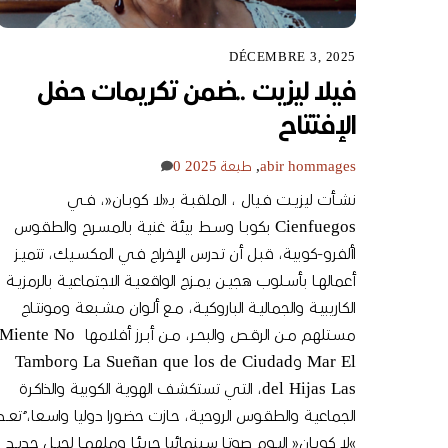
DÉCEMBRE 3, 2025
فيلا ليزيت ..ضمن تكريمات حفل
الإفتتاح
hommages
abir
,
طبعة 2025
0
نشــأت ليزيــت فــيال ، الملقبــة بــ«لا كوبــان«، فــي
Cienfuegos بكوبــا وســط بيئـة غنيـة بالمسـرح والطقـوس
األفرو-كوبيـة، قبـل أن تـدرس الإخراج فـي المكســيك، تتميــز
أعمالهــا بأســلوب هجيــن يمــزج الواقعيــة الاجتماعيــة بالرمزيــة
الكاريبيــة والجماليــة الباروكيــة، مــع ألــوان مشــبعة ومونتــاج
مســتلهم مــن الرقــص والبحــر، مــن أبــرز أفلامها Miente No
Mar El وLa Sueñan que los de Ciudad وTambor
del Hijas Las، التـي تستكشـف الهويـة الكوبيـة والذاكـرة
الجماعيـة والطقـوس الروحيـة، حـازت حضـورا دوليا واسـعا، ُتعــد
»لا كوبــان« اليــوم صوتــا ســينمائيا جريئــا وملهمــا لجيــل جديــد