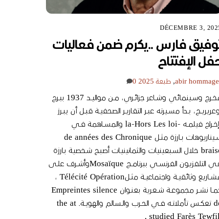
DÉCEMBRE 3, 202
وفيق فارس ..يكرم ضمن فعاليات
فل الإفتتاح
hommage
abir
,
طبعة 2025
0
مخــرج وســينمائي وشــاعر جزائــري، مــن مواليــد 1937 ببــرج
عريريــج، بــدأ مســيرته عبــر التقاريــر الصحفيــة قبــل أن يبــرز
بإخــراج فيلمــه -la-Hors Les loi والمســاهمة فــي
ســيناريوهات بــارزة مثــل de années des Chronique
braise خلال السـبعينيات والثمانينيـات أصبـح شـخصية بـارزة
فـي التلفزيـون الفرنســي ببرنامــج Mosaïqueوأشــرف علــى
مشــاريع وثائقيــة واجتماعيــة مثــلTélécité Opération ،
كمــا نشــر مجموعــة شــعرية بعنــوان Empreintes silence
de تعكــس تأملاتــه فــي الحــرب والــسالم والهويــة. the at
studied Farès Tewfik 