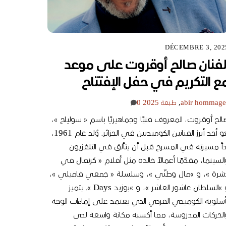
DÉCEMBRE 3, 202
لفنان صالح أوقروت على موعد
ع التكريم في حفل الإفتتاح
hommage
abir
,
طبعة 2025
0
الح أوقروت، المعروف فنيًا وجماهيريًا باسم « سولياح »،
هو أحد أبرز الفنانين الكوميديين في الجزائر. وُلد عام 1961،
دأ مسيرته في المسرح قبل أن يتألق في التلفزيون
السينما، مقدّمًا أعمالاً خالدة مثل أفلام « كرنفال في
شرة »، و »مال وطنّي »، وسلسلة « جمعي فاميلي »،
و »السلطان عاشور العاشر »، و »بوزيد Days ». يتميز
أسلوبه الكوميدي الفردي الذي يعتمد على إماءات الوجه
الحركات المدروسة، مما أكسبه مكانة واسعة لدى