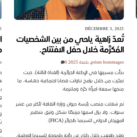
5
DÉCEMBRE 3, 2025
تُعدّ زاهية ياحي من بين الشخصيات
ا
المُكرَّمة خلال حفل الافتتاح.
م
hommages
prism
,
طبعة 2025
0
s
بدأت مسيرتها في الإذاعة الجزائرية (القناة الثالثة)، حيث
ص
تميّزت من خلال برامج تناولت قضايا اجتماعية حسّاسة، ما
منحها سمعة امرأة حرّة وملتزمة.
ب
و
ثم شغلت منصب رئيسة ديوان وزارة الثقافة لأكثر من عشر
د
سنوات، ولا يزال اسمها مرتبطًا بشكل وثيق بتنظيم
المهرجان الدولي للسينما بالجزائر (FICA).
ب
و
وقد دافعت خلال ذلك عن رؤية طموحة للسينما الوطنية،