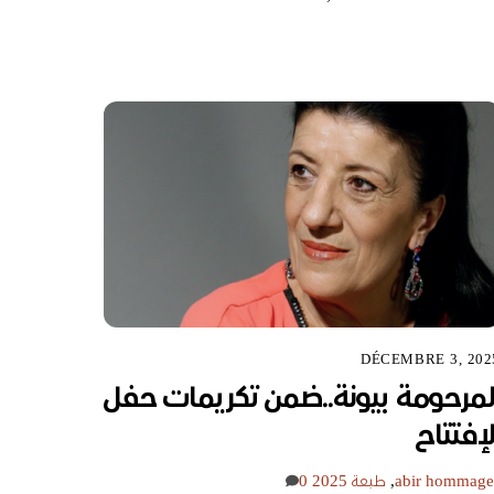
DÉCEMBRE 3, 202
لمرحومة بيونة..ضمن تكريمات حفل
لإفتتاح
hommage
abir
,
طبعة 2025
0