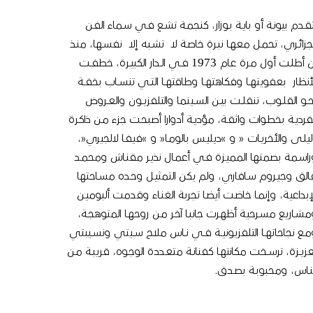
قـدم بيونـة أو بايـة بـوزار، كنجمـة تشـع فـي سـماء الفـن
جزائـري، تحمـل معهـا نبـرة خاصـة لا تشـبه إلا نفسـها، منـذ
أن أطلـت أول مـرة عـام 1973 فــي الــدار الكبيــرة، خطفــت
أنظار بعفويتهــا وفكاهتهــا وطاقتهــا التــي تنســاب بخفــة
ــو القلــوب، تنقلــت بيــن الســينما والتلفزيــون والعــروض
لفرديـة بخطـوات واثقـة، مؤديـة أدوارا أصبحـت جزء مـن ذاكـرة
ليلـى والأخريـات « و »ديليـس بالومـا« و »فيفـا لالجيري«،
راسـمة بصمتها المميـزة فـي أعمـال نذيـر مقنـاش ومحمـد
الق وجيـروم سـافاري، ولم يكن التمثيـل وحـده مسـاحتها
لإبداعية، وإنمـا خاضـت أيضـا تجربة الغنـاء وقدمت ألبوميـن
مشـاريع مسـرحية أظهـرت جانبـا آخـر مـن روحهـا المتوهجـة،
ـع نجاحاتهــا التلفزيونيــة فــي نــاس ملاح ســيتي ونســيبتي
زيــزة، ترســخت مكانتهـا كفنانـة متعـددة الوجـوه، قريبـة مـن
لنـاس، ومحبوبـة بصـدق.