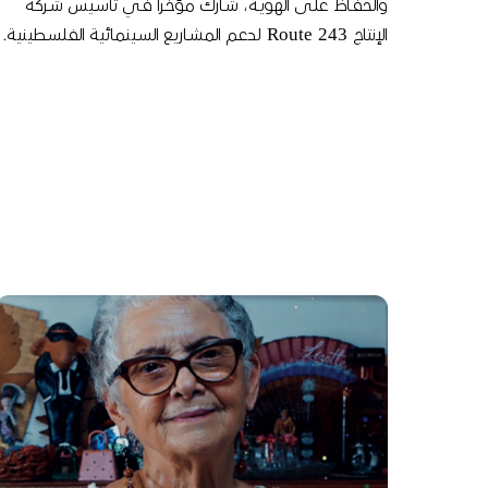
والحفـاظ علـى الهويـة، شـارك مؤخـرا فـي تأسـيس شـركة
الإنتاج 243 Route لدعـم المشـاريع السـينمائية الفلسـطينية.