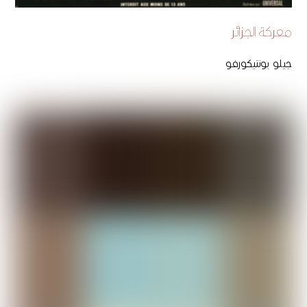
معركة الجزائر
جيلو بونتيكورفو