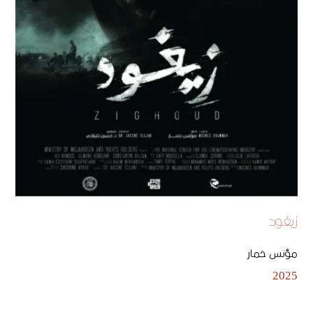
زيغود
مؤنس خمار
2025