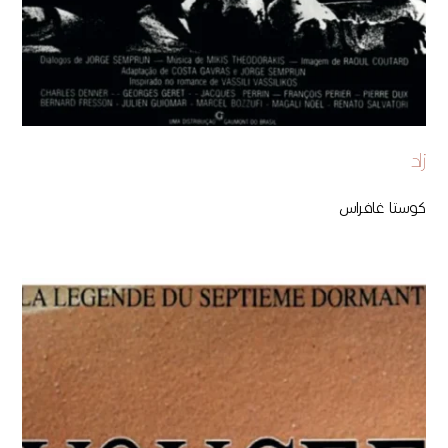
زاد
كوستا غافراس