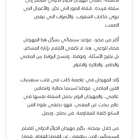
انطلاقه، ينتمي مهرجان الجزائر الدولي للفيلم إلى
سلالة فريدة، سُلالة الصور التي تحرّر، والأعمال التي
تروي حكايات الشعوب، والأصوات التي ترفض
الصمت.
أكثر من مجرد، موعد سينمائي يشكّل هذا المهرجان
فضاء للوعي، هنا، لا تكتفي الأفلام بإثارة المشاعر،
بل تطرح الأسئلة، وتوقظ، وتنسج الروابط بين الماضي
والحاضر، والذاكرة والالتزام.
وُلد المهرجان في عاصمة كانت في قلب سبعينيات
القرن الماضي، موطنا لسينما نضالية ولتضامن
عالمي، والمهرجان اليوم يحمل الشعلة نفسها في
عالم يبحث عن المعنى، فهو يحتفي بقوة الفن
السابع كلغة للمقاومة، فن يصلح، ويصل.
من خلال برمجته، يكرّم مهرجان الجزائر الدولي للفيلم
السينمائيين الذين يدافعون عن القضايا العادلة، قضايا