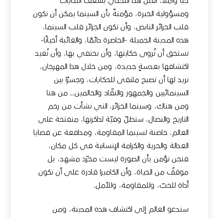
حبًّا وأملاً، أقبل هذا التحدّي بشغف البدايات
ومسؤولية الخبرة، مؤمنةً بأن السينما يمكن أن تكون
قلب الجزائر النابض، وأن تكون الجزائر قلب السينما،
هذه المدينة الجميلة -الحاضرة دائمًا، والغائبة أحيانًا-
تستحق أن تُروى حكايتها، وأن نحتفي بها، وأن نُعيد
اكتشافها بعدسةٍ جديدة، ومن خلال هذا المهرجان،
نريد لها أن تصبح ملتقى للحكايات، وجسرًا بين
السينمائيين والجمهور والنقّاد والحالمين… من هنا
ومن هناك، وسينما الجزائر، التي نشأت من رحم
التاريخ والنضال، ستظلّ وفيّة لذاكرتها، منفتحة على
العالم، حاضنة لسينما المقاومة، ومدافعة عن قضايا
العدالة والحرية والكرامة الإنسانية في كل مكان،
فنحن نؤمن بأن الصورة ليست مجرّد مشهد، بل
موقفٌ من الحياة، وأن الكاميرا قادرة على أن تكون
أداة للحبّ، وللمقاومة، وللأمل.
سندعو العالم إلى اكتشاف هذه المدينة، ومن