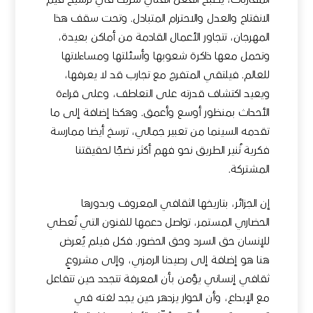
المقاربات، يصبح الفعل الفني شريكًا في ترسيخ قيم
الانفتاح والعدل والاحترام المتبادل. وتحت سقف هذا
المهرجان، تتجاور الأعمال القادمة من أماكن بعيدة،
وتحمل معها ذاكرة شعوبها وأسئلتها ومساءلاتها
للعالم. فيلتقي المتفرج مع تجارب قد لا يعرفها،
ويعيد اكتشاف قدرته على التعاطف، وعلى قراءة
الأحداث بمنظور أوسع وأعمق. وهكذا إضافة إلى ما
تقدمه السينما من تعبير جمالي، ترسخ أيضا ممارسة
فكرية تُنير الطريق نحو فهم أكثر نضجًا لحقيقتنا
المشتركة.
إن الجزائر، بتاريخها الثقافي المعروف وبدورها
الحضاري المستمر، تواصل دعمها للفنون التي تُعطي
للإنسان حق السرد وحق الحضور. فكل فيلم يُعرض
هنا هو إضافة إلى رصيدنا الرمزي، وإلى مشروعٍ
ثقافي إنساني يؤمن بأن المعرفة تتجدد حين تتفاعل
مع الإبداع، وأن الحوار يزدهر حين يجد لغته في