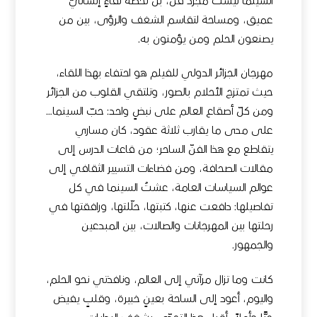
السينما ليست مجرّد فن، بل لحظة لقاءٍ إنسانيّ
عميق، ومساحة لتقاسم الشغف والرؤى، بين من
يصنعون الحلم ومن يؤمنون به.
مهرجان الجزائر الدولي للفيلم هو احتفاء بهذا اللقاء،
حيث تمتزج الأحلام بالصور، وتلتقي القلوب من الجزائر
ومن كلّ أصقاع العالم على نبضٍ واحد: حبّ السينما…
على مدى ما يقارب ثلاثة عقود، كان مساري
يتقاطع مع هذا الفنّ الساحر؛ من قاعات الدرس إلى
مقالات الصحافة، ومن فضاءات التسيير الثقافي إلى
عوالم السياسات العامة، عشتُ السينما في كل
تفاصيلها: دافعت عنها، كتبتها، حلّلتها، ورافقتها في
رحلتها بين المهرجانات والصالات، بين المبدعين
والجمهور.
كانت وما تزال مرآتي إلى العالم، ونافذتي نحو الحلم،
واليوم، أعود إلى الساحة بعينٍ خبيرة، وقلبٍ يفيض