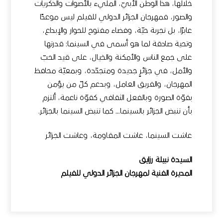
خلالها، هذا الوطن الأبيّ، المليء بالأصوات والذكريات
والصور، فمهرجان الجزائر الدولي للفيلم ليس موعدًا
عابرًا، بل تجربة حيّة، وفضاء مفتوح للحوار والإبداع،
وتحية صادقة لما هو أسمى في السينما: قدرتها
على جمع الناس والأمكنة والخيال، على قيد الحبّ
والأمل، في جزائرٍ جديدة ومتجدّدة، وبمعيّة محافظ
المهرجان، والفريق العامل، وبدعم كلّ من يؤمن
بقوّة الصورة وبالفعل الثقافي كقوّة ناعمة، ألتزم
بأن تنبض الجزائر بالسينما… كما تنبض السينما بالجزائر.
عاشت السينما، عاشت المقاومة، وعاشت الجزائر
السيدة نبيلة رزايق
المديرة الفنية لمهرجان الجزائر الدولي للفيلم