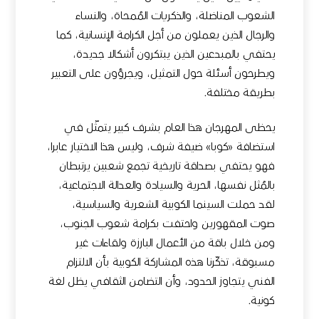
الشعوب المناضلة، والذكريات المُمحاة، والنساء
والرجال الذين يعملون من أجل الكرامة الإنسانية، كما
يحتفي بالمبدعين الذين يبتكرون أشكالا جديدة،
ويطرحون أسئلة حول التمثيل، ويجرؤون على التعبير
بطريقة مختلفة.
يحظى المهرجان هذا العام بشرف كبير يتمثّل في
استضافة «كوبا» ضيفة شرف، وليس هذا الاختيار عابرا،
فهو يحتفي بصداقة تاريخية تجمع شعبين يرتبطان
بالمُثل نفسها، الحرية والسيادة والعدالة الاجتماعية،
لقد حملت السينما الكوبية الشعرية والسياسية،
صوت المقهورين واحتفت بكرامة شعوب الجنوب،
ومن خلال باقة من الأعمال البارزة ولقاءات غير
مسبوقة، تذكّرنا هذه المشاركة الكوبية بأن الالتزام
الفني يتجاوز الحدود، وأن التضامن الثقافي يظل لغة
كونية.