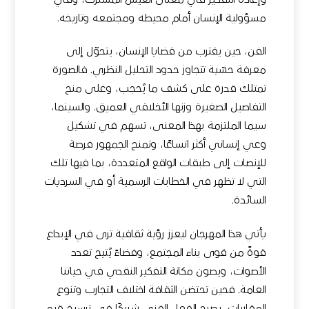
وإعادة التفكير في معنى العيش المشترك، وفي
مسؤولية الإنسان أمام محيطه ومجتمعه وتاريخه.
الفن، حين يقترب من قضايا الإنسان، يتحوّل إلى
معرفة حسّية تتجاوز حدود التحليل النظري. فالصورة
تمتلك قدرة على كشف ما يُحجب، وعلى منح
التفاصيل الصغيرة وزنها الأخلاقي العميق. والسينما،
سيما الملتزمة بهذا المعنى، تسهم في تشكيل
وعي إنساني أكثر اتساعًا، وتمنح الجمهور فرصة
للإنصات إلى طبقات الواقع المتعددة، بما فيها تلك
التي لا تظهر في الخطابات الرسمية أو في السرديات
السائدة.
يأتي هذا المهرجان ليعزز رؤية ثقافية ترى في الإبداع
قوةً من قوى بناء المجتمع، وفضاءً يُتيح تعدد
الأصوات، ويصون مكانة التفكير النقدي في حياتنا
العامة. فحين تحتضن الثقافة اختلاف التجارب وتنوع